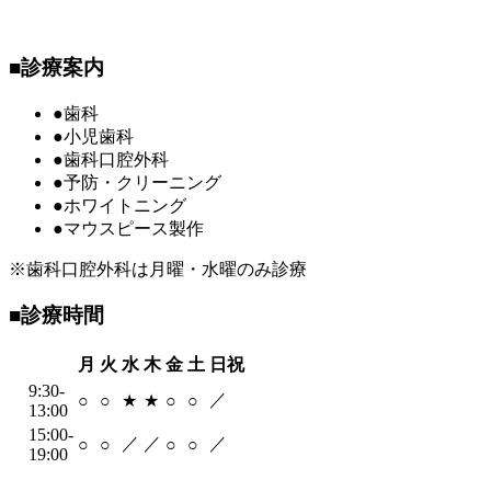
■
診療案内
●
歯科
●
小児歯科
●
歯科口腔外科
●
予防・クリーニング
●
ホワイトニング
●
マウスピース製作
※歯科口腔外科は月曜・水曜のみ診療
■
診療時間
月
火
水
木
金
土
日祝
9:30-
／
○
○
★
★
○
○
13:00
15:00-
／
／
／
○
○
○
○
19:00